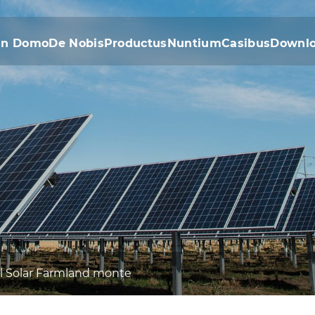
In Domo
De Nobis
Productus
Nuntium
Casibus
Downl
l Solar Farmland monte