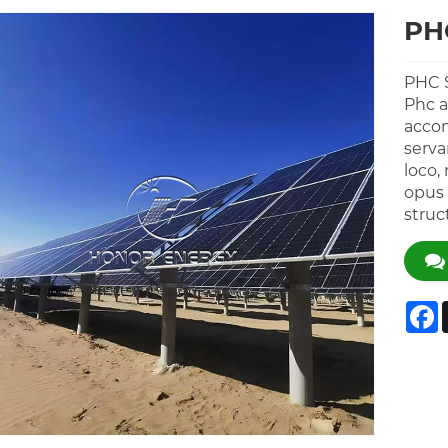
PHC
PHC S
Phc a
accom
serva
loco,
opus 
struc
F