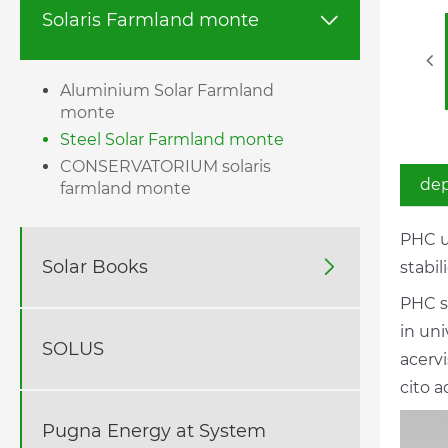
Solaris Farmland monte

Aluminium Solar Farmland
monte
Steel Solar Farmland monte
CONSERVATORIUM solaris
dep
farmland monte
PHC u
Solar Books

stabil
PHC so
in un
SOLUS
acervi
cito 
Pugna Energy at System