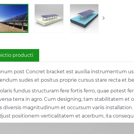
ictio producti
num post Concret bracket est auxilia instrumentum usus
iendum sudes et positus proprie cursus stare recta et be
laris fundus structuram fere fortis ferro, quae potest f
iversa terra in agro. Cum designing, tam stabilitatem et
s diversis magnitudinum et occursum variis installation. A
adjust positionem verticalitatem et acerbum, ita consequ