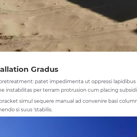
tallation Gradus
 pretreatment: patet impedimenta ut oppressi lapidibus et
ne instabilitas per terram protrusion cum placing subsidii
 bracket simul sequere manual ad convenire basi column
endo si suus 'stabilis.