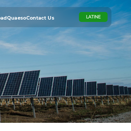
LATINE
oad
Quaeso
Contact Us