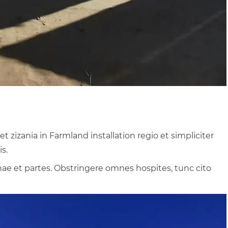
 zizania in Farmland installation regio et simpliciter
s.
ae et partes. Obstringere omnes hospites, tunc cito