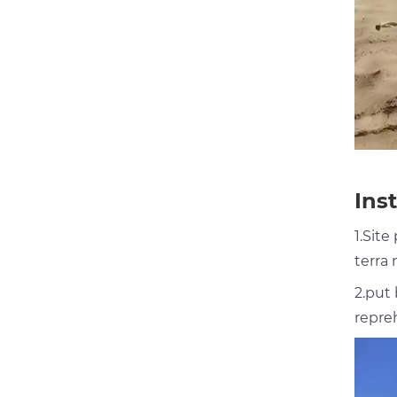
Ins
1.Site
terra 
2.put
repreh