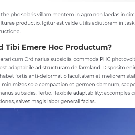
 the phc solaris villam montem in agro non laedas in cir
lturae productio. Igitur est valde utilis adiutorem in tas
ructione.
d Tibi Emere Hoc Productum?
rari cum Ordinarius subsidiis, commoda PHC photovolt
st adaptabile ad structuram de farmland. Disposito enim 
habet fortis anti-deformatio facultatem et meliorem sta
-minimizes solo compaction et germen damnum, saepe d
narius subsidiis. Tertio, flexibile adaptability: accomple
ones, salvet magis labor generali facias.