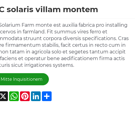
 solaris villam montem
olarium Farm monte est auxilia fabrica pro installing
cervos in farmland. Fit summus vires ferro et
modata struunt corpora diversis specifications. Cras
re firmamentum stabilis, facit certus in recto cum in
 non tatam in agricola solo et segetes tantum accipit
faciens et operatur bene aedificationem firma actis
turis sicut irrigationes systems.
Mitte Inquisitionem
acebook
X
WhatsApp
Pinterest
LinkedIn
Share