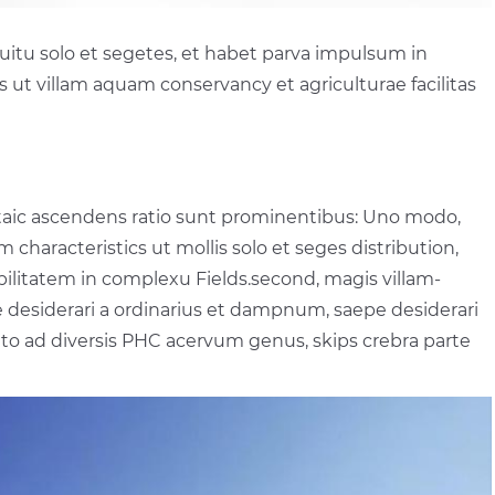
cuitu solo et segetes, et habet parva impulsum in
ks ut villam aquam conservancy et agriculturae facilitas
aic ascendens ratio sunt prominentibus: Uno modo,
characteristics ut mollis solo et seges distribution,
bilitatem in complexu Fields.second, magis villam-
esiderari a ordinarius et dampnum, saepe desiderari
s cito ad diversis PHC acervum genus, skips crebra parte