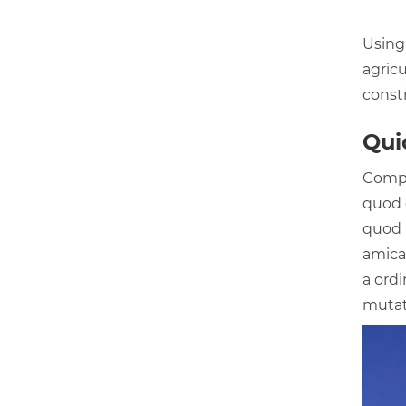
Using
agricu
const
Qui
Compa
quod e
quod 
amica
a ordi
mutati